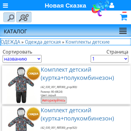
Новая Сказка
Главная
Войти
Авторизуйтесь
О компании
Регистрация
КАТАЛОГ
Новости
ОДЕЖДА
»
Одежда детская
»
Комплекты детские
Сортировать
Выбор по брендам
Страница
Партнёрам
Комплект детский
Калькулятора доставки
(куртка+полукомбинезон)
Байкал-Сервис
Калькулятора доставки
(42_030_001_RBT(80)_grey(80))
Размер: 80-48(24)
Первая
Цвет: серый
Экспедиционная
Авторизуйтесь
Компания
Комплект детский
Калькулятора доставки
(куртка+полукомбинезон)
Деловые Линии
(42_030_001_RBT(80)_grey(92))