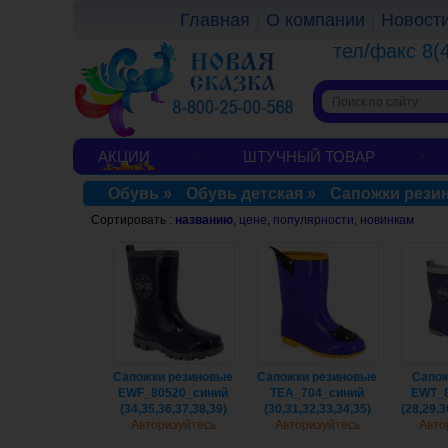
Главная
О компании
Новост
тел/факс 8(
АКЦИИ
ШТУЧНЫЙ ТОВАР
Обувь
»
Обувь детская
»
Сапожки рези
Сортировать :
названию
,
цене
,
популярности
,
новинкам
Cапожки резиновые
Cапожки резиновые
Cапож
EWF_80520_синий
TEA_704_синий
EWT_8
(34,35,36,37,38,39)
(30,31,32,33,34,35)
(28,29,3
Авторизуйтесь
Авторизуйтесь
Авто