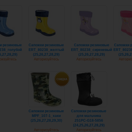
и резиновые
Cапожки резиновые
Cапожки резиновые
Cапожки 
238_голубой
ERT_80238_желтый
ERT_80238_сиреневый
ERT_8023
6,27,28,29)
(25,26,27,28,29)
(25,26,27,28,29)
(25,26,2
ризуйтесь
Авторизуйтесь
Авторизуйтесь
Автори
Сапожки резиновые
Сапожки резиновые
MPF_107-1_хаки
для мальчика
(25,26,27,28,29,30)
251PC-G18-5856
(24,25,26,27,28,29)
Авторизуйтесь
Авторизуйтесь