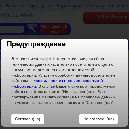
и
Выбор по брендам
Партнёрам
Размерная сетка
495)902-68-07
Войти
|
Регистр
Расширенный
поиск
Предупреждение
ОБУВЬ
ОДЕЖДА
КГТ
новые детские
Этот сайт использует Интернет-сервис для сбора
технических данных касательно посетителей с целью
получения маркетинговой и статистической
информации. Условия обработки данных посетителей
сайта см. в
Конфиденциальность персональной
информации
. В случае Вашего отказа от продолжения
работы с сайтом нажмите "Не согласен(на)". Для
подтверждения Вашего согласия на обработку данных
на указанных выше условиях нажмите "Согласен(на)".
ки резиновые
Cапожки резиновые
Cапожки резиновые
Cапо
0829-1_синий
EWT_40829_синий
EWG_30618_синий_мульти
EWG_3061
0,31,32,33,34,35)
(28,29,30,31,32,33,34,35)
(28,29,30,31,32,33)
(28,
Не согласен(на)
ризуйтесь
Авторизуйтесь
Авторизуйтесь
Автори