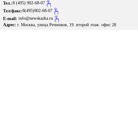
Тел.:
8 (495) 902-68-07
Размерная сетка
Tел/факс:
8(495)902-68-07
Контакты
E-mail:
info@newskazka.ru
Адрес:
г. Москва, улица Речников, 19. второй этаж. офис 28
Обратная связь
Вопрос-Ответ