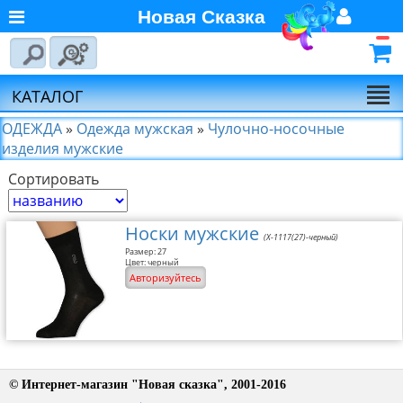
Новая Сказка
Главная
Войти
Авторизуйтесь
О компании
Регистрация
КАТАЛОГ
Новости
ОДЕЖДА
»
Одежда мужская
»
Чулочно-носочные
изделия мужские
Выбор по брендам
Сортировать
Партнёрам
Калькулятора доставки
Носки мужские
Байкал-Сервис
(Х-1117(27)-черный)
Размер: 27
Цвет: черный
Калькулятора доставки
Авторизуйтесь
Первая
Экспедиционная
Компания
Калькулятора доставки
Деловые Линии
© Интернет-магазин "Новая сказка", 2001-2016