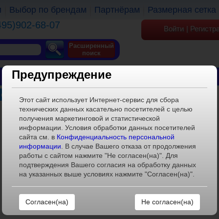
и
Выбор по брендам
Партнёрам
Размерная сетка
495)902-68-07
Войти
|
Регистр
Расширенный
поиск
Предупреждение
ОБУВЬ
ОДЕЖДА
КГТ
 слипоны женские
Этот сайт использует Интернет-сервис для сбора
технических данных касательно посетителей с целью
получения маркетинговой и статистической
информации. Условия обработки данных посетителей
сайта см. в
Конфиденциальность персональной
информации
. В случае Вашего отказа от продолжения
работы с сайтом нажмите "Не согласен(на)". Для
подтверждения Вашего согласия на обработку данных
на указанных выше условиях нажмите "Согласен(на)".
Слипоны
Слипоны
LKW40348-04
LKW40430-01
(37,38,39,40,41)
(37,38,39,40,41)
Не согласен(на)
Авторизуйтесь
Авторизуйтесь