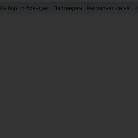
Выбор по брендам
Партнёрам
Размерная сетка
К