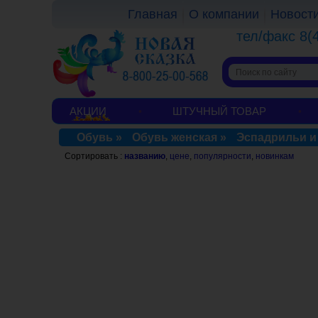
Главная
О компании
Новост
тел/факс 8(
АКЦИИ
ШТУЧНЫЙ ТОВАР
Обувь
»
Обувь женская
»
Эспадрильи и
Сортировать :
названию
,
цене
,
популярности
,
новинкам