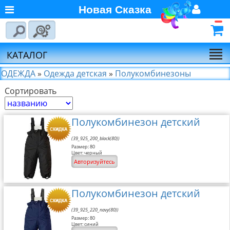
Новая Сказка
Главная
Войти
Авторизуйтесь
О компании
Регистрация
КАТАЛОГ
Новости
ОДЕЖДА
»
Одежда детская
»
Полукомбинезоны
Сортировать
Выбор по брендам
Партнёрам
Полукомбинезон детский
Калькулятора доставки
Байкал-Сервис
(39_925_200_black(80))
Размер: 80
Калькулятора доставки
Цвет: черный
Авторизуйтесь
Первая
Экспедиционная
Компания
Полукомбинезон детский
Калькулятора доставки
(39_925_220_navy(80))
Деловые Линии
Размер: 80
Цвет: синий