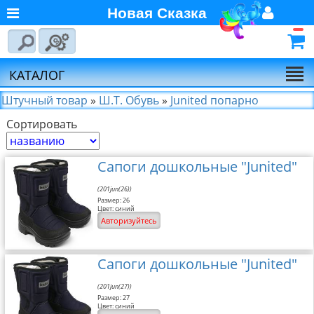
Новая Сказка
Главная
Войти
Авторизуйтесь
О компании
Регистрация
КАТАЛОГ
Новости
Штучный товар
»
Ш.Т. Обувь
»
Junited попарно
Сортировать
Выбор по брендам
Партнёрам
Сапоги дошкольные "Junited"
Калькулятора доставки
Байкал-Сервис
(201jun(26))
Размер: 26
Калькулятора доставки
Цвет: синий
Авторизуйтесь
Первая
Экспедиционная
Компания
Сапоги дошкольные "Junited"
Калькулятора доставки
(201jun(27))
Деловые Линии
Размер: 27
Цвет: синий