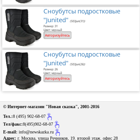
Сноубутсы подростковые
"Junited"
(503jun(31))
Размер: 31
Цвет: черный
Авторизуйтесь
Сноубутсы подростковые
"Junited"
(503jun(26))
Размер: 26
Цвет: черный
Авторизуйтесь
© Интернет-магазин "Новая сказка", 2001-2016
Тел.:
8 (495) 902-68-07
Tел/факс:
8(495)902-68-07
E-mail:
info@newskazka.ru
Адрес:
г. Москва, улица Речников, 19. второй этаж. офис 28