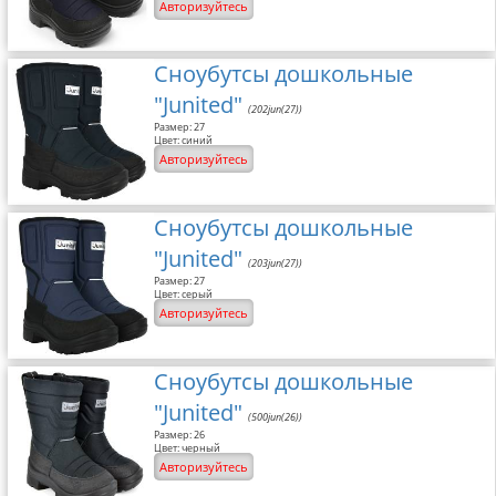
Авторизуйтесь
Размерная сетка
Контакты
Сноубутсы дошкольные
"Junited"
Обратная связь
(202jun(27))
Размер: 27
Цвет: синий
Вопрос-Ответ
Авторизуйтесь
Сноубутсы дошкольные
"Junited"
(203jun(27))
Размер: 27
Цвет: серый
Авторизуйтесь
Сноубутсы дошкольные
"Junited"
(500jun(26))
Размер: 26
Цвет: черный
Авторизуйтесь