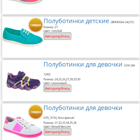
Размерная сетка
Контакты
Полуботинки детские
(BKK40564-24(27))
Размер: 27
Обратная связь
Цвет: голубой
Авторизуйтесь
Вопрос-Ответ
Полуботинки для девочки
(91K-SM-
1242)
Размер: 24,25,26,27,28,29,30
Цвет: сиреневый
Авторизуйтесь
Полуботинки для девочки
(LPU_9734_бело-фуксия)
Размер: 31,32,33,34,35,36
Цвет: белый/фуксия
Авторизуйтесь