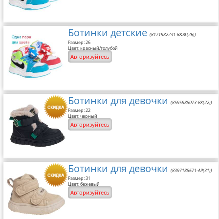
Размерная сетка
Контакты
Ботинки детские
(R171982231-R&BL(26))
Размер: 26
Обратная связь
Цвет: красный/голубой
Авторизуйтесь
Вопрос-Ответ
Ботинки для девочки
(R595985073-BK(22))
Размер: 22
Цвет: черный
Авторизуйтесь
Ботинки для девочки
(R397185671-AP(31))
Размер: 31
Цвет: бежевый
Авторизуйтесь