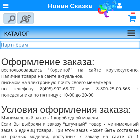
Новая Сказка
Главная
Войти
Авторизуйтесь
О компании
Регистрация
КАТАЛОГ
Новости
Партнёрам
Выбор по брендам
Оформление заказа:
Партнёрам
воспользовавшись "Корзиной" на сайте круглосуточно.
Калькулятора доставки
Наличие товара на сайте актуальное.
Байкал-Сервис
письмом на электронную почту своего менеджера
по телефону 8(495)-902-68-07 или 8-800-25-00-568 с
Калькулятора доставки
понедельника по пятницу с 10-00 до 20-00
Первая
Экспедиционная
Условия оформления заказа:
Компания
Минимальный заказ - 1 короб одной модели.
Если Вы выбрали к заказу "штучный" товар - минимальный
Калькулятора доставки
заказ 5 единиц товара. При этом заказ может быть составлен
Деловые Линии
из разных моделей, доступных к заказу на сайте от 1