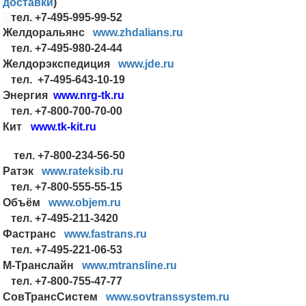
доставки
)
тел. +7-495-995-99-52
Желдоральянс
www.zhdalians.ru
тел. +7-495-980-24-44
Желдорэкспедиция
www.jde.ru
тел. +7-495-643-10-19
Энергия
www.nrg-tk.ru
тел. +7-800-700-70-00
Кит
www.tk-kit.ru
тел. +7-800-234-56-50
Ратэк
www.rateksib.ru
тел. +7-800-555-55-15
Объём
www.objem.ru
тел. +7-495-211-3420
Фастранс
www.fastrans.ru
тел. +7-495-221-06-53
М-Транслайн
www.mtransline.ru
тел. +7-800-755-47-77
СовТрансСистем
www.sovtranssystem.ru