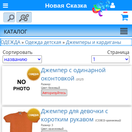
Новая Сказка
Главная
Войти
Авторизуйтесь
О компании
Регистрация
КАТАЛОГ
Новости
ОДЕЖДА
»
Одежда детская
»
Джемперы и кардиганы
Сортировать
Выбор по брендам
Страница
Партнёрам
Джемпер с одинарной
Калькулятора доставки
оконтовкой
Байкал-Сервис
(3127)
Размер:
Калькулятора доставки
Цвет: бежевый
Авторизуйтесь
Первая
Экспедиционная
Компания
Джемпер для девочки с
Калькулятора доставки
коротким рукавом
(C338(3)-оранжевый)
Деловые Линии
Размер: 3
Цвет: оранжевый