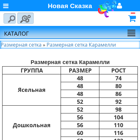
Новая Сказка
Главная
Войти
Авторизуйтесь
О компании
Регистрация
КАТАЛОГ
Новости
Размерная сетка
»
Размерная сетка Карамелли
Выбор по брендам
Размерная сетка Карамелли
Партнёрам
ГРУППА
РАЗМЕР
РОСТ
Калькулятора доставки
48
74
Байкал-Сервис
48
80
Ясельная
48
86
Калькулятора доставки
Первая
52
92
Экспедиционная
52
98
Компания
56
104
Калькулятора доставки
Дошкольная
56
110
Деловые Линии
60
116