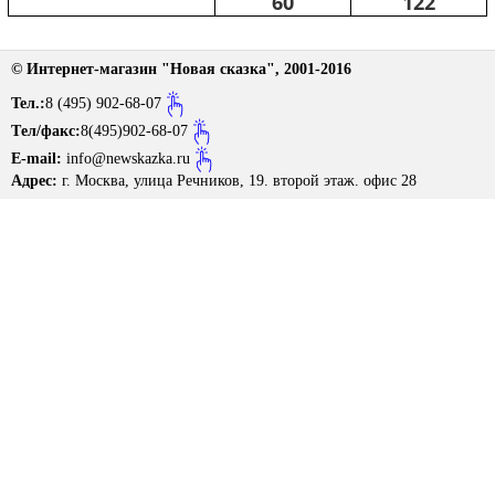
60
122
Размерная сетка
Контакты
© Интернет-магазин "Новая сказка", 2001-2016
Обратная связь
Тел.:
8 (495) 902-68-07
Tел/факс:
8(495)902-68-07
Вопрос-Ответ
E-mail:
info@newskazka.ru
Адрес:
г. Москва, улица Речников, 19. второй этаж. офис 28