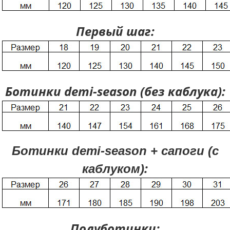
Размерная сетка
Первый шаг:
Контакты
Обратная связь
Вопрос-Ответ
Ботинки demi-season (без каблука)
:
Ботинки
demi-season + сапоги (с
:
каблуком)
Полуботинки
: