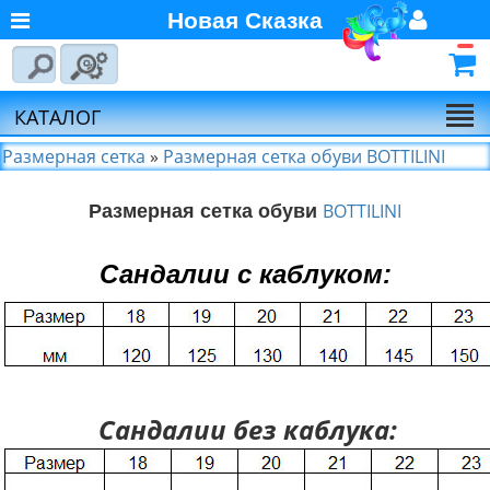
Новая Сказка
Главная
Войти
Авторизуйтесь
О компании
Регистрация
КАТАЛОГ
Новости
Размерная сетка
»
Размерная сетка обуви BOTTILINI
Выбор по брендам
BOTTILINI
Размерная сетка обуви
Партнёрам
Калькулятора доставки
Сандалии с каблуком:
Байкал-Сервис
Калькулятора доставки
Первая
Экспедиционная
Компания
Сандалии без каблука:
Калькулятора доставки
Деловые Линии