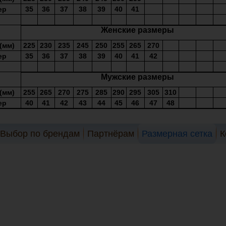
мер
35
36
37
38
39
40
41
Женские размеры
(мм)
225
230
235
245
250
255
265
270
мер
35
36
37
38
39
40
41
42
Мужские размеры
(мм)
255
265
270
275
285
290
295
305
310
мер
40
41
42
43
44
45
46
47
48
Выбор по брендам
Партнёрам
Размерная сетка
К