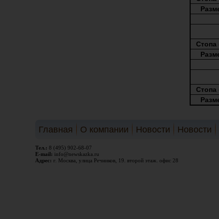
Раз
Cтопа 
Раз
Cтопа 
Раз
Главная
О компании
Новости
Новости
Тел.:
8 (495) 902-68-07
E-mail:
info@newskazka.ru
Адрес:
г. Москва, улица Речников, 19. второй этаж. офис 28