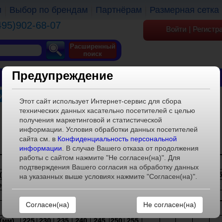
и
Выбор по брендам
Партнёрам
Размерная сетка
495)902-68-07
Войти
|
Регистр
Расширенный
поиск
Предупреждение
ОБУВЬ
ОДЕЖДА
КГТ
ви Nordman
Этот сайт использует Интернет-сервис для сбора
технических данных касательно посетителей с целью
Размерная сетка обуви
Nordman
получения маркетинговой и статистической
информации. Условия обработки данных посетителей
сайта см. в
Конфиденциальность персональной
информации
. В случае Вашего отказа от продолжения
работы с сайтом нажмите "Не согласен(на)". Для
Детские размеры
подтверждения Вашего согласия на обработку данных
(мм)
125
135
145
150
160
165
170
180
185
190
195
20
на указанных выше условиях нажмите "Согласен(на)".
мер
22
23
24
25
26
27
28
29
30
31
32
33
Не согласен(на)
Подростковые размеры
(мм)
225
230
235
240
245
250
255