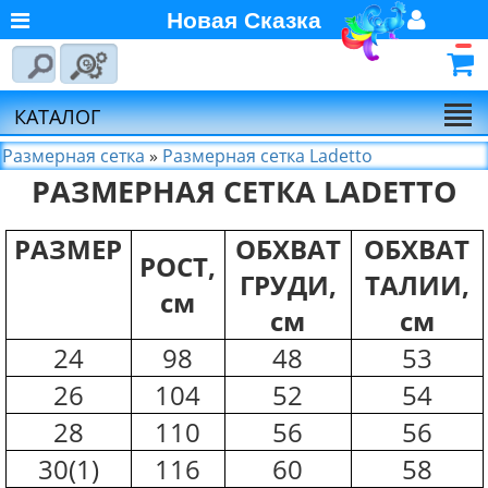
Новая Сказка
Главная
Войти
Авторизуйтесь
О компании
Регистрация
КАТАЛОГ
Новости
Размерная сетка
»
Размерная сетка Ladetto
РАЗМЕРНАЯ СЕТКА
LADETTO
Выбор по брендам
Партнёрам
РАЗМЕР
ОБХВАТ
ОБХВАТ
РОСТ,
Калькулятора доставки
ГРУДИ,
ТАЛИИ,
Байкал-Сервис
см
см
см
Калькулятора доставки
Первая
24
98
48
53
Экспедиционная
26
104
52
54
Компания
28
110
56
56
Калькулятора доставки
Деловые Линии
30(1)
116
60
58