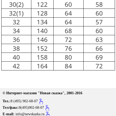
30(2)
122
60
58
Размерная сетка
32(1)
128
64
60
Контакты
32
134
64
57
Обратная связь
34
140
68
60
Вопрос-Ответ
36
146
72
63
38
152
76
66
40
158
80
69
42
164
84
72
© Интернет-магазин "Новая сказка", 2001-2016
Тел.:
8 (495) 902-68-07
Tел/факс:
8(495)902-68-07
E-mail:
info@newskazka.ru