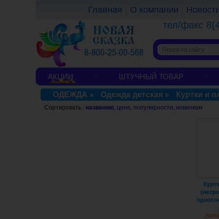
Главная
О компании
Новост
тел/факс 8(
АКЦИИ
ШТУЧНЫЙ ТОВАР
ОДЕЖДА
»
Одежда детская
»
Куртки и 
Сортировать :
названию
,
цене
,
популярности
,
новинкам
Куртк
(непр
однотон
Авто