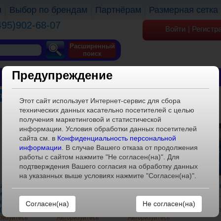
и
Выбор по брендам
Партнёрам
Размерная сетка
495)902-68-07
Войти
|
Регистр
Расширенный
поиск
Предупреждение
ОБУВЬ
ОДЕЖДА
КГТ
плащи
Этот сайт использует Интернет-сервис для сбора
технических данных касательно посетителей с целью
получения маркетинговой и статистической
информации. Условия обработки данных посетителей
сайта см. в
Конфиденциальность персональной
информации
. В случае Вашего отказа от продолжения
работы с сайтом нажмите "Не согласен(на)". Для
подтверждения Вашего согласия на обработку данных
на указанных выше условиях нажмите "Согласен(на)".
а детская
Куртка для мальчика
Куртка для мальчика
Курт
омокаемая)
42_080_002_DJ(60)_navy(110)
42_715_009_SRF(FL)_navy(74)
V_42_030_
ная 555-904
(110-56(28))
(74-48(24))
Не согласен(на)
(104)
Автори
ризуйтесь
Авторизуйтесь
Авторизуйтесь