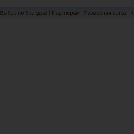
Выбор по брендам
Партнёрам
Размерная сетка
К