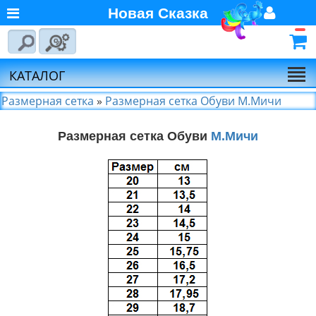
Новая Сказка
Главная
Войти
Авторизуйтесь
О компании
Регистрация
КАТАЛОГ
Новости
Размерная сетка
»
Размерная сетка Обуви М.Мичи
Выбор по брендам
Размерная сетка Обуви
М.Мичи
Партнёрам
Калькулятора доставки
Байкал-Сервис
Калькулятора доставки
Первая
Экспедиционная
Компания
Калькулятора доставки
Деловые Линии