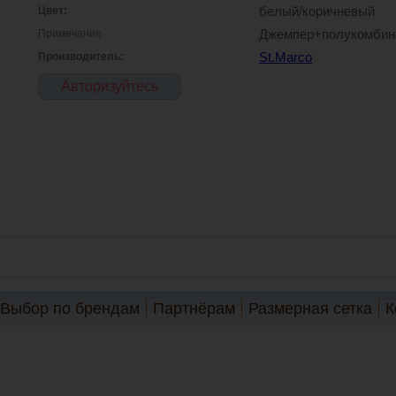
Цвет:
белый/коричневый
Примечание
Джемпер+полукомбин
Производитель:
St.Marco
Авторизуйтесь
Выбор по брендам
Партнёрам
Размерная сетка
К