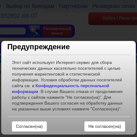
и
Выбор по брендам
Партнёрам
Размерная сетка
495)902-68-07
Войти
|
Регистр
Расширенный
поиск
Предупреждение
ОБУВЬ
ОДЕЖДА
КГТ
 детские
»
Комплект для девочки (Джемпер+полукомби
Этот сайт использует Интернет-сервис для сбора
технических данных касательно посетителей с целью
он) 0112(2)-белый/коричневый
получения маркетинговой и статистической
ХАРАКТЕРИСТИКИ
информации. Условия обработки данных посетителей
сайта см. в
Конфиденциальность персональной
информации
. В случае Вашего отказа от продолжения
Артикул:
0112(2)-белый/коричн
работы с сайтом нажмите "Не согласен(на)". Для
Размерный ряд:
2
подтверждения Вашего согласия на обработку данных
на указанных выше условиях нажмите "Согласен(на)".
Штук в коробке:
1
Расклад в коробе:
1
Материал внешний:
100% ПЭ
Не согласен(на)
Материал внутренний:
100% ПЭ