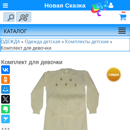
Новая Сказка
Главная
Войти
Авторизуйтесь
О компании
Регистрация
КАТАЛОГ
Новости
ОДЕЖДА
»
Одежда детская
»
Комплекты детские
»
Комплект для девочки
Выбор по брендам
Комплект для девочки
Партнёрам
Калькулятора доставки
Байкал-Сервис
Калькулятора доставки
Первая
Экспедиционная
Компания
Калькулятора доставки
Деловые Линии