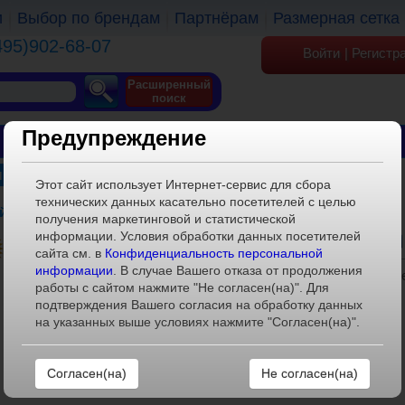
и
Выбор по брендам
Партнёрам
Размерная сетка
495)902-68-07
Войти
|
Регистр
Расширенный
поиск
Предупреждение
ОБУВЬ
ОДЕЖДА
КГТ
 детские
»
Комплект для девочки
Этот сайт использует Интернет-сервис для сбора
технических данных касательно посетителей с целью
ый/красный
получения маркетинговой и статистической
ХАРАКТЕРИСТИКИ
информации. Условия обработки данных посетителей
сайта см. в
Конфиденциальность персональной
информации
. В случае Вашего отказа от продолжения
Артикул:
a-05-15153145-19(1)-
работы с сайтом нажмите "Не согласен(на)". Для
Размерный ряд:
1
подтверждения Вашего согласия на обработку данных
на указанных выше условиях нажмите "Согласен(на)".
Штук в коробке:
1
Расклад в коробе:
1
Материал внешний:
100% ПЭ
Не согласен(на)
Материал внутренний:
100% ПЭ