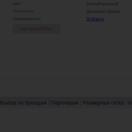
Цвет:
белый/красный
Примечание
Джемпер+брюки
Производитель:
St.Marco
Авторизуйтесь
Выбор по брендам
Партнёрам
Размерная сетка
К