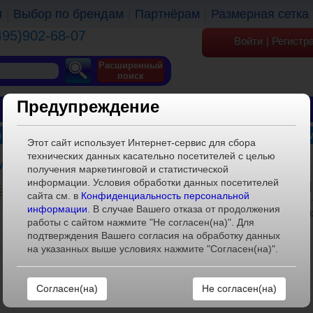
и
Выбор по брендам
Партнёрам
Размерная сетка
495)902-68-07
Войти
|
Регистр
Расширенный
поиск
Предупреждение
ОБУВЬ
ОДЕЖДА
КГТ
 детские
»
Комплект для мальчика (Джемпер с коротки
Этот сайт использует Интернет-сервис для сбора
технических данных касательно посетителей с целью
рукавом+шорты) 8069(2)-бежевый/оранжевый
получения маркетинговой и статистической
ХАРАКТЕРИСТИКИ
информации. Условия обработки данных посетителей
сайта см. в
Конфиденциальность персональной
информации
. В случае Вашего отказа от продолжения
Артикул:
8069(2)-бежевый/ора
работы с сайтом нажмите "Не согласен(на)". Для
Размерный ряд:
2
подтверждения Вашего согласия на обработку данных
на указанных выше условиях нажмите "Согласен(на)".
Штук в коробке:
1
Расклад в коробе:
1
Материал внешний:
100% ПЭ
Не согласен(на)
Материал внутренний:
100% ПЭ