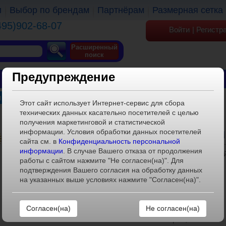
и
Выбор по брендам
Партнёрам
Размерная сетка
495)902-68-07
Войти
|
Регистр
Расширенный
поиск
Предупреждение
ОБУВЬ
ОДЕЖДА
КГТ
 детские
»
Комплект для мальчика
Этот сайт использует Интернет-сервис для сбора
технических данных касательно посетителей с целью
получения маркетинговой и статистической
ХАРАКТЕРИСТИКИ
информации. Условия обработки данных посетителей
сайта см. в
Конфиденциальность персональной
информации
. В случае Вашего отказа от продолжения
Артикул:
222(2)-белый/бежевы
работы с сайтом нажмите "Не согласен(на)". Для
Размерный ряд:
2
подтверждения Вашего согласия на обработку данных
на указанных выше условиях нажмите "Согласен(на)".
Штук в коробке:
1
Расклад в коробе:
1
Материал внешний:
70%-акрил,30%-ПЭ
Не согласен(на)
Материал внутренний:
70%-акрил,30%-ПЭ