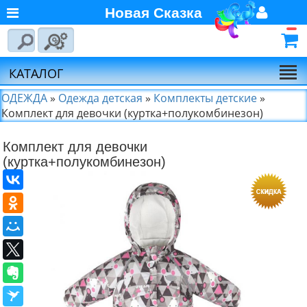
Новая Сказка
Главная
Войти
Авторизуйтесь
О компании
Регистрация
КАТАЛОГ
Новости
ОДЕЖДА
»
Одежда детская
»
Комплекты детские
»
Комплект для девочки (куртка+полукомбинезон)
Выбор по брендам
Комплект для девочки
Партнёрам
(куртка+полукомбинезон)
Калькулятора доставки
Байкал-Сервис
Калькулятора доставки
Первая
Экспедиционная
Компания
Калькулятора доставки
Деловые Линии