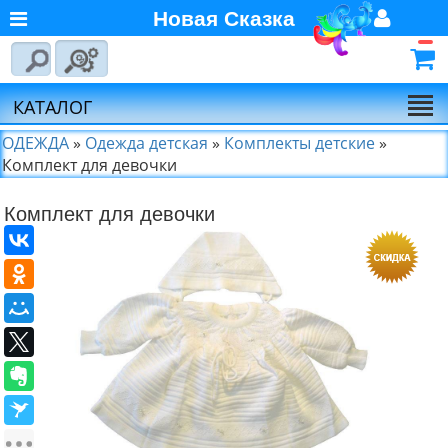
Новая Сказка
Главная
Войти
Авторизуйтесь
О компании
Регистрация
КАТАЛОГ
Новости
ОДЕЖДА
»
Одежда детская
»
Комплекты детские
»
Комплект для девочки
Выбор по брендам
Комплект для девочки
Партнёрам
Калькулятора доставки
Байкал-Сервис
Калькулятора доставки
Первая
Экспедиционная
Компания
Калькулятора доставки
Деловые Линии