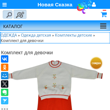
Новая Сказка
Главная
Войти
Авторизуйтесь
О компании
Регистрация
КАТАЛОГ
Новости
ОДЕЖДА
»
Одежда детская
»
Комплекты детские
»
Комплект для девочки
Выбор по брендам
Комплект для девочки
Партнёрам
Калькулятора доставки
Байкал-Сервис
Калькулятора доставки
Первая
Экспедиционная
Компания
Калькулятора доставки
Деловые Линии