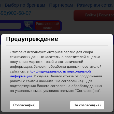
и
Выбор по брендам
Партнёрам
Размерная сетка
495)902-68-07
Войти
|
Регистр
Расширенный
поиск
Предупреждение
ОБУВЬ
ОДЕЖДА
КГТ
Этот сайт использует Интернет-сервис для сбора
технических данных касательно посетителей с целью
получения маркетинговой и статистической
ХАРАКТЕРИСТИКИ
информации. Условия обработки данных посетителей
сайта см. в
Конфиденциальность персональной
информации
. В случае Вашего отказа от продолжения
Артикул:
BS365(12)
работы с сайтом нажмите "Не согласен(на)". Для
Размерный ряд:
12
подтверждения Вашего согласия на обработку данных
на указанных выше условиях нажмите "Согласен(на)".
Штук в коробке:
1
Расклад в коробе:
1
Материал внешний:
85% хлопок, 12% ПЭ,
Не согласен(на)
Материал внутренний:
85% хлопок, 12% ПЭ,