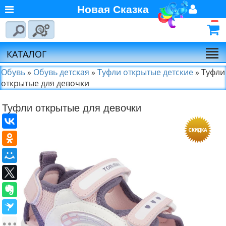
Новая Сказка
Главная
Войти
Авторизуйтесь
О компании
Регистрация
КАТАЛОГ
Новости
Обувь
»
Обувь детская
»
Туфли открытые детские
»
Туфли
открытые для девочки
Выбор по брендам
Туфли открытые для девочки
Партнёрам
Калькулятора доставки
Байкал-Сервис
Калькулятора доставки
Первая
Экспедиционная
Компания
Калькулятора доставки
Деловые Линии