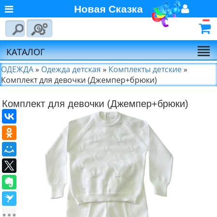
Новая Сказка
Главная
Войти
Авторизуйтесь
О компании
Регистрация
КАТАЛОГ
Новости
ОДЕЖДА
»
Одежда детская
»
Комплекты детские
»
Комплект для девочки (Джемпер+брюки)
Выбор по брендам
Комплект для девочки (Джемпер+брюки)
Партнёрам
Калькулятора доставки
Байкал-Сервис
Калькулятора доставки
Первая
Экспедиционная
Компания
Калькулятора доставки
Деловые Линии