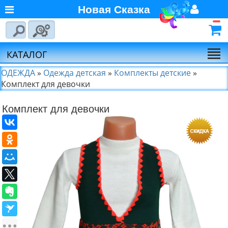
Новая Сказка
Главная
Войти
Авторизуйтесь
О компании
Регистрация
КАТАЛОГ
Новости
ОДЕЖДА
»
Одежда детская
»
Комплекты детские
»
Комплект для девочки
Выбор по брендам
Комплект для девочки
Партнёрам
Калькулятора доставки
Байкал-Сервис
Калькулятора доставки
Первая
Экспедиционная
Компания
Калькулятора доставки
Деловые Линии