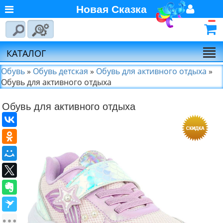
Новая Сказка
Главная
Войти
Авторизуйтесь
О компании
Регистрация
КАТАЛОГ
Новости
Обувь
»
Обувь детская
»
Обувь для активного отдыха
»
Обувь для активного отдыха
Выбор по брендам
Обувь для активного отдыха
Партнёрам
Калькулятора доставки
Байкал-Сервис
Калькулятора доставки
Первая
Экспедиционная
Компания
Калькулятора доставки
Деловые Линии